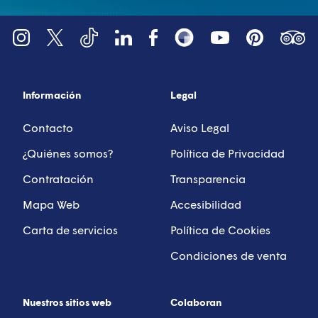
YouTube
Tripadv
LinkedIn
Instagram
X (Twitter)
Facebook
Pinterest
TikTok
Snapsea
Información
Legal
Contacto
Aviso Legal
¿Quiénes somos?
Política de Privacidad
Contratación
Transparencia
Mapa Web
Accesibilidad
Carta de servicios
Política de Cookies
Condiciones de venta
Nuestros sitios web
Colaboran